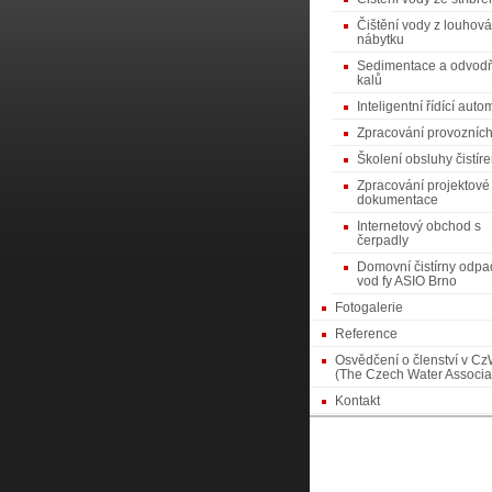
Čištění vody z louhová
nábytku
Sedimentace a odvod
kalů
Inteligentní řídící auto
Zpracování provozních
Školení obsluhy čistír
Zpracování projektové
dokumentace
Internetový obchod s
čerpadly
Domovní čistírny odpa
vod fy ASIO Brno
Fotogalerie
Reference
Osvědčení o členství v C
(The Czech Water Associa
Kontakt