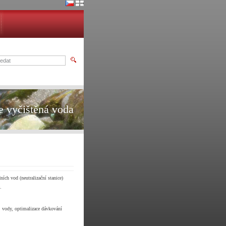
 vyčištěná voda
ích vod (neutralizační stanice)
.
. vody, optimalizace dávkování