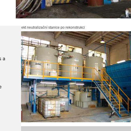
Objekt neutralizační stanice po rekonstrukci
s a
e