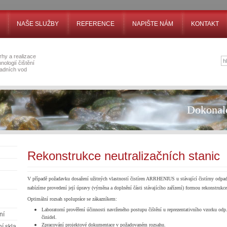
NAŠE SLUŽBY
REFERENCE
NAPIŠTE NÁM
KONTAKT
rhy a realizace
nologií čištění
adních vod
Dokonale
Rekonstrukce neutralizačních stanic
V případě požadavku dosažení užitných vlastností čistíren ARRHENIUS u stávající čistírny odpadn
nabízíme provedení její úpravy (výměna a doplnění části stávajícího zařízení) formou rekonstrukce
Optimální rozsah spolupráce se zákazníkem:
Laboratorní prověření účinnosti navrženého postupu čištění u reprezentativního vzorku odp
ní
činidel.
Zpracování projektové dokumentace v požadovaném rozsahu.
ní skla