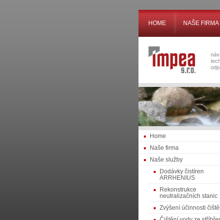
HOME
NAŠE FIRMA
náv
tech
odp
Home
Naše firma
Naše služby
Dodávky čistíren
ARRHENIUS
Rekonstrukce
neutralizačních stanic
Zvýšení účinnosti čiště
Čištění vody ze stříbře