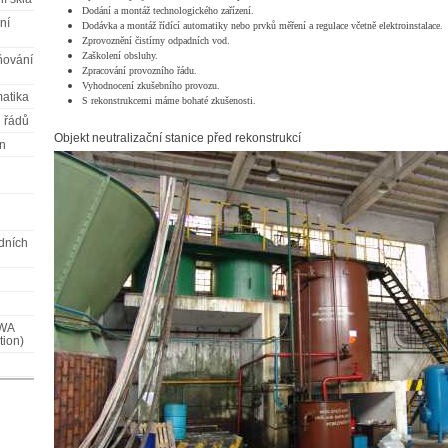
Dodání a montáž technologického zařízení.
ní
Dodávka a montáž řídící automatiky nebo prvků měření a regulace včetně elektroinstalace.
Zprovoznění čistírny odpadních vod.
Zaškolení obsluhy.
ňování
Zpracování provozního řádu.
Vyhodnocení zkušebního provozu.
matika
S rekonstrukcemi máme bohaté zkušenosti.
 řádů
Objekt neutralizační stanice před rekonstrukcí
en
dních
zWA
tion)