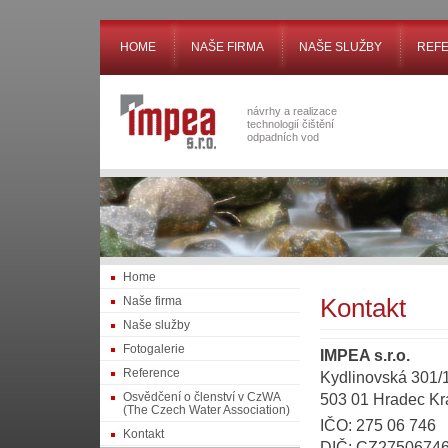
HOME
NAŠE FIRMA
NAŠE SLUŽBY
REF
návrhy a realizace
technologií čištění
odpadních vod
Home
Naše firma
Kontakt
Naše služby
Fotogalerie
IMPEA s.r.o.
Reference
Kydlinovská 301/
Osvědčení o členství v CzWA
503 01 Hradec Kr
(The Czech Water Association)
IČO: 275 06 746
Kontakt
DIČ: CZ2750674